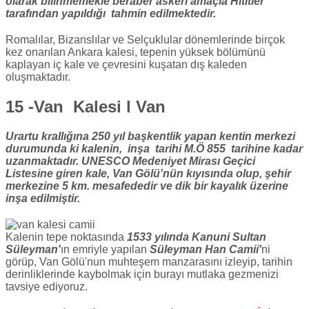
olarak bilinmemekle beraber askeri amaçla Hititler
tarafından yapıldığı tahmin edilmektedir.
Romalılar, Bizanslılar ve Selçuklular dönemlerinde birçok
kez onarılan Ankara kalesi, tepenin yüksek bölümünü
kaplayan iç kale ve çevresini kuşatan dış kaleden
oluşmaktadır.
15 -Van Kalesi l Van
Urartu krallığına 250 yıl başkentlik yapan kentin merkezi
durumunda ki kalenin, inşa tarihi M.Ö 855 tarihine kadar
uzanmaktadır. UNESCO Medeniyet Mirası Geçici
Listesine giren kale, Van Gölü'nün kıyısında olup, şehir
merkezine 5 km. mesafededir ve dik bir kayalık üzerine
inşa edilmiştir.
Kalenin tepe noktasında
1533 yılında Kanuni Sultan
Süleyman'
ın emriyle yapılan
Süleyman Han Camii'
ni
görüp, Van Gölü'nun muhteşem manzarasını izleyip, tarihin
derinliklerinde kaybolmak için burayı mutlaka gezmenizi
tavsiye ediyoruz.