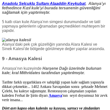
Anadolu Selçuklu Sultanı Alaaddin Keykubat
, Alanya’yı
fethedince Kızıl kule'yi burada tersanenin güvenliğini
sağlamak için yaptırmıştır.
5 katlı olan kule Alanya'nın simgesi durumundadır ve tatil
yapmaya gelenlerin uğramadan geçmedikleri muhteşem bir
yapıdır.
Alanya’daki pek çok güzelliğin yanında Alara Kalesi ve
Sinek Kalesi'de bölgede görülmeye değer yapılar arasında.
9 - Amasya Kalesi
Amasya’nın kuzeyinde
Harşene Dağı üzerinde bulunan
kale; kral Mithridates tarafından yaptırılmıştır.
Tarihte farklı uygarlıklara ev sahipliği yapan kale sağlam yapısıyla
dikkat çekmekte... 1402 Ankara Savaşından sonra şehzade Mehmet
Çelebi, bu kaleye sığınmıştır. Restorasyon çalışmaları yapılan
kaleden Ferhat ile Şirin diyarı
Amasya
'nın seyri doyumsuz bir zevk
verir insana...
Dört ayrı kapısı olan kalenin su kuyusu, sarnıcı ve zindanları