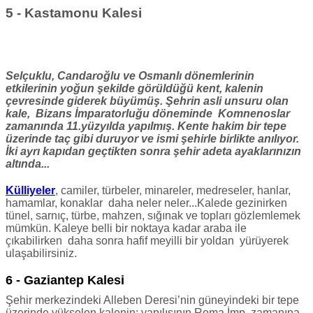
5 - Kastamonu Kalesi
Selçuklu, Candaroğlu ve Osmanlı dönemlerinin
etkilerinin yoğun şekilde görüldüğü kent, kalenin
çevresinde giderek büyümüş. Şehrin asli unsuru olan
kale, Bizans İmparatorluğu döneminde Komnenoslar
zamanında 11.yüzyılda yapılmış. Kente hakim bir tepe
üzerinde taç gibi duruyor ve ismi şehirle birlikte anılıyor.
İki ayrı kapıdan geçtikten sonra şehir adeta ayaklarınızın
altında...
Külliyeler
, camiler, türbeler, minareler, medreseler, hanlar,
hamamlar, konaklar daha neler neler...Kalede gezinirken
tünel, sarnıç, türbe, mahzen, sığınak ve topları gözlemlemek
mümkün. Kaleye belli bir noktaya kadar araba ile
çıkabilirken daha sonra hafif meyilli bir yoldan yürüyerek
ulaşabilirsiniz.
6 - Gaziantep Kalesi
Şehir merkezindeki Alleben Deresi’nin güneyindeki bir tepe
üzerinde yükselen kalenin; yapılışının Roma İmp. zamanına