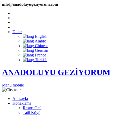
info@anadoluyugeziyorum.com
Diller
English
Arabic
Chinese
German
France
Turkish
ANADOLUYU GEZİYORUM
Menu mobile
Anasayfa
Konaklama
Resort Otel
Tatil Köyü