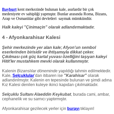
Bayburt
kent merkezinde bulunan kale, asırlardır bir çok
medeniyete ev sahipliği yapmıştır. Bunlar arasında Roma, Bizans,
Arap ve Osmanlılar gibi devletleri saymak mümkündür.
Halk kaleyi "Çinimaçin" olarak adlandırmaktadır.
4 - Afyonkarahisar Kalesi
Şehir merkezinde yer alan kale; Afyon'un sembol
eserlerinden birisidir ve ihtişamıyla dikkat çeker.
Çıkılması çok güç kartal yuvası özelliğini taşıyan kaleyi
Hitit'ler mustahkem mevki olarak kullanmıştır.
Kalenin
Bizanslılar döneminde
yapıldığı tahmin edilmektedir.
Kale,
Selçuklular
’dan itıbaren ise
"Karahisar"
olarak
adlandırılmıştır. Kalenin en tepesinde bulunan ve şimdi adına
Kız Kalesi denilen kuleye ikinci kapıdan çıkılmaktadır.
Selçuklu Sultanı Alaeddin Keykubat
, burada cami, ambar,
cephanelik ve su sarnıcı yaptırmıştır.
Afyonkarahisar gezilecek yerler için
burayı
tıklayın!