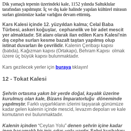
Dik yamaçlı tepenin üzerindeki kale, 1152 yılında Saltuklular
tarafından yapılmıştır. İç ve dış kale halinde yapılan kültürel mirasın
surları günümüze kadar varlığını devam ettirmiş.
Kars Kalesi içinde 12. yüzyıldan kalma; Celal Baba
Türbesi, askeri koğuşlar, cephanelik ve bir adet mescit
yer almaktadır. Sit alanı olarak ilan edilen Kars Kalesi'nin
dış cephe surları kesme bazalt taştan yapılmış olup
istinat duvarları ile çevrilidir.
Kalenin Çeribaşı kapısı
(batıda), Kağızman kapısı (Ortakapı), Behram Kapısı olmak
üzere üç büyük kapısı bulunmaktadır.
Kars gezilecek yerler için
buraya
tıklayın!
12 - Tokat Kalesi
Şehrin ortasına yakın bir yerde doğal, kayalık üzerine
kurulmuş olan kale, Bizans İmparatorluğu döneminde
yapılmıştır.
Farklı uygarlıkların izlerini taşıyarak günümüze
kadar gelen kalenin içinde mescid, levazım depoları ve kale
komutanın evi bulunmaktadır.
Kalenin içinden
“Ceylan Yolu”
denen şehrin içine kadar
inen basamaklı bir iniş-çıkış yolu vardır.
Şehri kuşbakışı