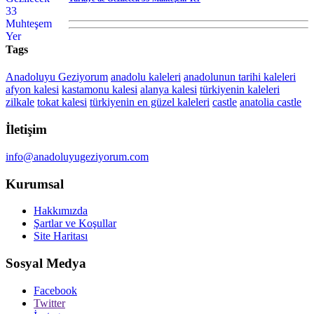
Tags
Anadoluyu Geziyorum
anadolu kaleleri
anadolunun tarihi kaleleri
afyon kalesi
kastamonu kalesi
alanya kalesi
türkiyenin kaleleri
zilkale
tokat kalesi
türkiyenin en güzel kaleleri
castle
anatolia castle
İletişim
info@anadoluyugeziyorum.com
Kurumsal
Hakkımızda
Şartlar ve Koşullar
Site Haritası
Sosyal Medya
Facebook
Twitter