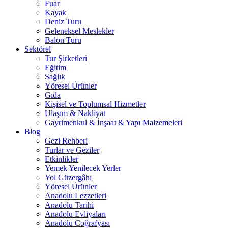
Fuar
Kayak
Deniz Turu
Geleneksel Meslekler
Balon Turu
Sektörel
Tur Şirketleri
Eğitim
Sağlık
Yöresel Ürünler
Gıda
Kişisel ve Toplumsal Hizmetler
Ulaşım & Nakliyat
Gayrimenkul & İnşaat & Yapı Malzemeleri
Blog
Gezi Rehberi
Turlar ve Geziler
Etkinlikler
Yemek Yenilecek Yerler
Yol Güzergâhı
Yöresel Ürünler
Anadolu Lezzetleri
Anadolu Tarihi
Anadolu Evliyaları
Anadolu Coğrafyası