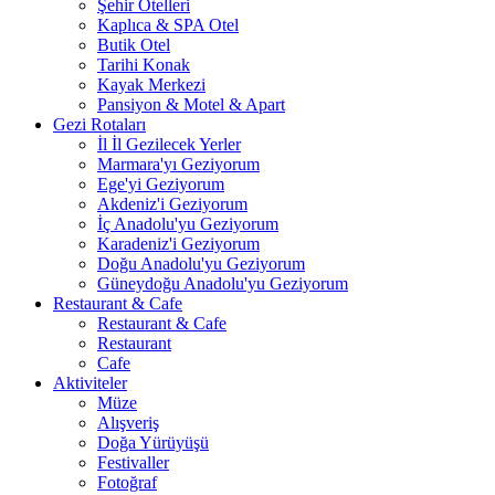
Şehir Otelleri
Kaplıca & SPA Otel
Butik Otel
Tarihi Konak
Kayak Merkezi
Pansiyon & Motel & Apart
Gezi Rotaları
İl İl Gezilecek Yerler
Marmara'yı Geziyorum
Ege'yi Geziyorum
Akdeniz'i Geziyorum
İç Anadolu'yu Geziyorum
Karadeniz'i Geziyorum
Doğu Anadolu'yu Geziyorum
Güneydoğu Anadolu'yu Geziyorum
Restaurant & Cafe
Restaurant & Cafe
Restaurant
Cafe
Aktiviteler
Müze
Alışveriş
Doğa Yürüyüşü
Festivaller
Fotoğraf