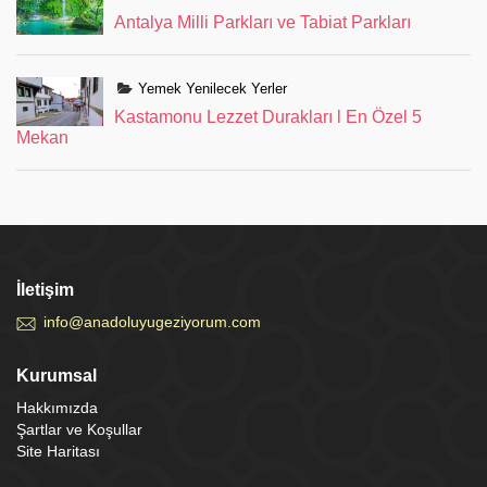
Antalya Milli Parkları ve Tabiat Parkları
Yemek Yenilecek Yerler
Kastamonu Lezzet Durakları l En Özel 5
Mekan
İletişim
info@anadoluyugeziyorum.com
Kurumsal
Hakkımızda
Şartlar ve Koşullar
Site Haritası