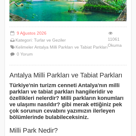
9 Ağustos 2026
11061
Kategori:
Turlar ve Geziler
Okuma
Kelimeler
Antalya
Milli
Parkları
ve
Tabiat
Parkları
0
Yorum
Antalya Milli Parkları ve Tabiat Parkları
Türkiye'nin turizm cenneti Antalya'nın milli
parkları ve tabiat parkları hangileridir ve
özellikleri nelerdir? Milli parkların konumları
ve ulaşımı nasıldır? gibi merak ettiğiniz pek
çok sorunun cevabını yazımızın ilerleyen
bölümlerinde bulabileceksiniz.
Milli Park Nedir?