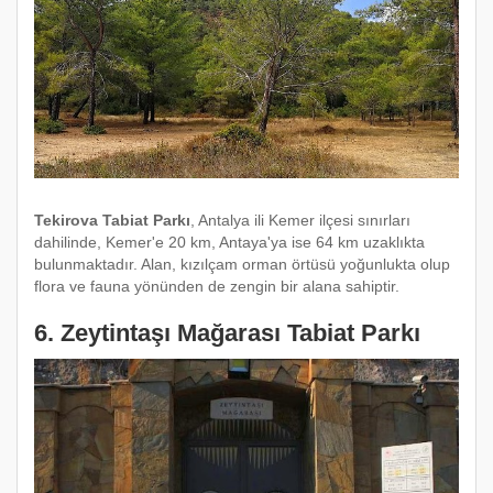
Tekirova Tabiat Parkı
, Antalya ili Kemer ilçesi sınırları
dahilinde, Kemer'e 20 km, Antaya'ya ise 64 km uzaklıkta
bulunmaktadır. Alan, kızılçam orman örtüsü yoğunlukta olup
flora ve fauna yönünden de zengin bir alana sahiptir.
6. Zeytintaşı Mağarası Tabiat Parkı