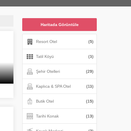
Haritada Görüntüle
Resort Otel
(5)
Tatil Köyü
(1)
Şehir Otelleri
(29)
Kaplıca & SPA Otel
(11)
Butik Otel
(15)
Tarihi Konak
(13)