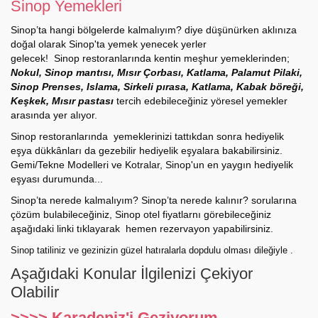
Sinop Yemekleri
Sinop’ta hangi bölgelerde kalmalıyım? diye düşünürken aklınıza
doğal olarak Sinop'ta yemek yenecek yerler
gelecek! Sinop restoranlarında kentin meşhur yemeklerinden;
Nokul, Sinop mantısı, Mısır Çorbası, Katlama, Palamut Pilaki,
Sinop Prenses, Islama, Sirkeli pırasa, Katlama, Kabak böreği,
Keşkek, Mısır pastası
tercih edebileceğiniz yöresel yemekler
arasında yer alıyor.
Sinop restoranlarında yemeklerinizi tattıkdan sonra hediyelik
eşya dükkânları da gezebilir hediyelik eşyalara bakabilirsiniz.
Gemi/Tekne Modelleri ve Kotralar, Sinop'un en yaygın hediyelik
eşyası durumunda...
Sinop’ta nerede kalmalıyım? Sinop’ta nerede kalınır? sorularına
çözüm bulabileceğiniz, Sinop otel fiyatlarnı görebileceğiniz
aşağıdaki linki tıklayarak hemen rezervayon yapabilirsiniz.
Sinop tatiliniz ve gezinizin güzel hatıralarla dopdulu olması dileğiyle .
Aşağıdaki Konular İlgilenizi Çekiyor
Olabilir
>>>> Karadeniz'i Geziyorum