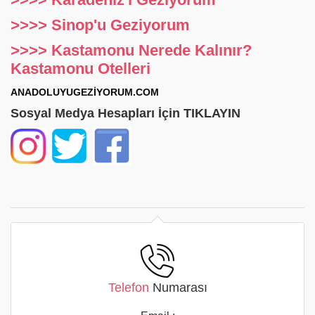
>>>> Sinop'u Geziyorum
>>>> Kastamonu Nerede Kalınır?
Kastamonu Otelleri
ANADOLUYUGEZİYORUM.COM
Sosyal Medya Hesapları İçin TIKLAYIN
Telefon
Numarası