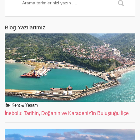
Blog Yazılarımız
Kent & Yaşam
İnebolu: Tarihin, Doğanın ve Karadeniz'in Buluştuğu İlçe