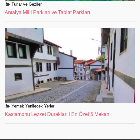
Turlar ve Geziler
Antalya Milli Parkları ve Tabiat Parkları
Yemek Yenilecek Yerler
Kastamonu Lezzet Durakları l En Özel 5 Mekan