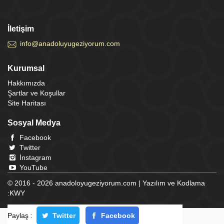
İletişim
info@anadoluyugeziyorum.com
Kurumsal
Hakkımızda
Şartlar ve Koşullar
Site Haritası
Sosyal Medya
Facebook
Twitter
İnstagram
YouTube
© 2016 - 2026 anadoloyugeziyorum.com | Yazılım ve Kodlama
:
KWY
Paylaş :
Twitter
Facebook