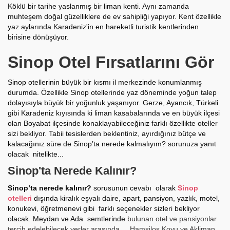
Köklü bir tarihe yaslanmış bir liman kenti. Aynı zamanda
muhteşem doğal güzelliklere de ev sahipliği yapıyor. Kent özellikle
yaz aylarında Karadeniz'in en hareketli turistik kentlerinden
birisine dönüşüyor.
Sinop Otel Fırsatlarını Gör
Sinop otellerinin büyük bir kısmı il merkezinde konumlanmış
durumda. Özellikle Sinop otellerinde yaz döneminde yoğun talep
dolayısıyla büyük bir yoğunluk yaşanıyor. Gerze, Ayancık, Türkeli
gibi Karadeniz kıyısında ki liman kasabalarında ve en büyük ilçesi
olan Boyabat ilçesinde konaklayabileceğiniz farklı özellikte oteller
sizi bekliyor. Tabii tesislerden beklentiniz, ayırdığınız bütçe ve
kalacağınız süre de Sinop’ta nerede kalmalıyım? sorunuza yanıt
olacak nitelikte...
Sinop'ta Nerede Kalınır?
Sinop’ta nerede kalınır?
sorusunun cevabı olarak
Sinop
otelleri
dışında kiralık eşyalı daire, apart, pansiyon, yazlık, motel,
konukevi, öğretmenevi gibi farklı seçenekler sizleri bekliyor
olacak. Meydan ve Ada semtlerinde
bulunan otel ve pansiyonlar
tercih edelebilecek yerler arasında... Hamsilos Koyu ve Akliman