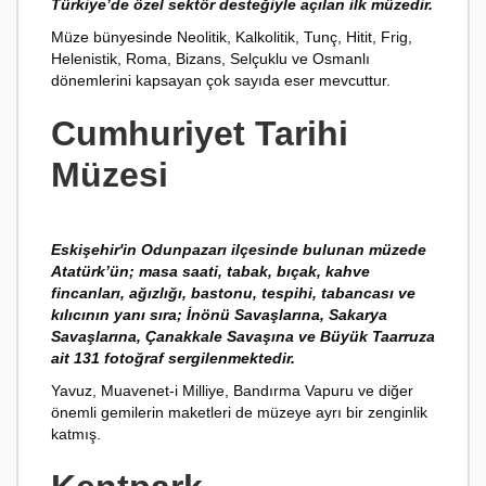
Türkiye’de özel sektör desteğiyle açılan ilk müzedir.
Müze bünyesinde Neolitik, Kalkolitik, Tunç, Hitit, Frig,
Helenistik, Roma, Bizans, Selçuklu ve Osmanlı
dönemlerini kapsayan çok sayıda eser mevcuttur.
Cumhuriyet Tarihi
Müzesi
Eskişehir'in Odunpazarı ilçesinde bulunan müzede
Atatürk’ün; masa saati, tabak, bıçak, kahve
fincanları, ağızlığı, bastonu, tespihi, tabancası ve
kılıcının yanı sıra; İnönü Savaşlarına, Sakarya
Savaşlarına, Çanakkale Savaşına ve Büyük Taarruza
ait 131 fotoğraf sergilenmektedir.
Yavuz, Muavenet-i Milliye, Bandırma Vapuru ve diğer
önemli gemilerin maketleri de müzeye ayrı bir zenginlik
katmış.