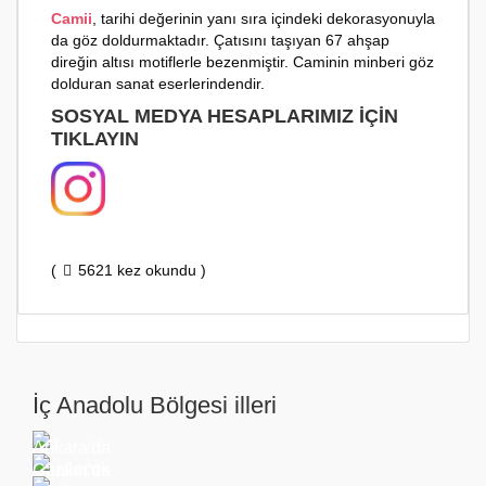
Camii
, tarihi değerinin yanı sıra içindeki dekorasyonuyla
da göz doldurmaktadır. Çatısını taşıyan 67 ahşap
direğin altısı motiflerle bezenmiştir. Caminin minberi göz
dolduran sanat eserlerindendir.
SOSYAL MEDYA HESAPLARIMIZ İÇIN
TIKLAYIN
(
5621 kez okundu )
İç Anadolu Bölgesi illeri
Ankara'da
Gezilecek
Çankırı'da