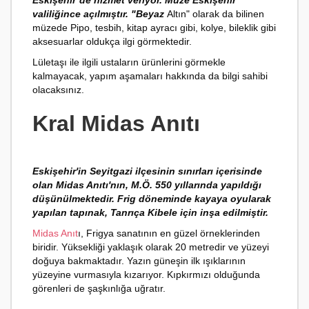
Eskişehir’de hizmet veriyor. Müze Eskişehir
valiliğince açılmıştır. "Beyaz
Altın" olarak da bilinen
müzede Pipo, tesbih, kitap ayracı gibi, kolye, bileklik gibi
aksesuarlar oldukça ilgi görmektedir.
Lületaşı ile ilgili ustaların ürünlerini görmekle
kalmayacak, yapım aşamaları hakkında da bilgi sahibi
olacaksınız.
Kral Midas Anıtı
Eskişehir'in Seyitgazi ilçesinin sınırları içerisinde
olan Midas Anıtı'nın, M.Ö. 550 yıllarında yapıldığı
düşünülmektedir. Frig döneminde kayaya oyularak
yapılan tapınak, Tanrıça Kibele için inşa edilmiştir.
Midas Anıt
ı, Frigya sanatının en güzel örneklerinden
biridir. Yüksekliği yaklaşık olarak 20 metredir ve yüzeyi
doğuya bakmaktadır. Yazın güneşin ilk ışıklarının
yüzeyine vurmasıyla kızarıyor. Kıpkırmızı olduğunda
görenleri de şaşkınlığa uğratır.